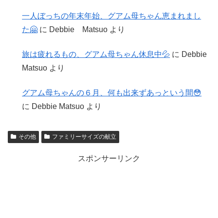
一人ぼっちの年末年始、グアム母ちゃん恵まれまし
た🤗
に
Debbie Matsuo
より
旅は疲れるもの、グアム母ちゃん休息中💦
に
Debbie
Matsuo
より
グアム母ちゃんの６月、何も出来ずあっという間😳
に
Debbie Matsuo
より
その他
ファミリーサイズの献立
スポンサーリンク