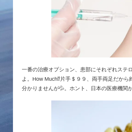
一番の治療オプション、患部にそれぞれステロイ
よ。How Much⁉️片手＄９９、両手両足だ
分かりませんが💦。ホント、日本の医療機関