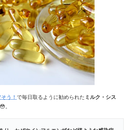
だそう！
で毎日取るように勧められた
ミルク・シス
😳。