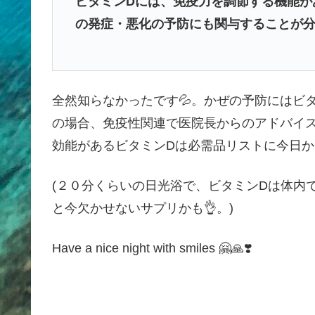
ビタミンDには、免疫力を調節する機能が
の発症・悪化の予防にも関与することが
全然知らなかったです💦。かぜの予防にはビタ
の場合、免疫性関連で医院長からのアドバイ
効能があるビタミンDは必需品リストに今日
(２０分くらいの日光浴で、ビタミンDは体内
と今欠かせないサプリかも👌。)
Have a nice night with smiles 🤗🙏❣️