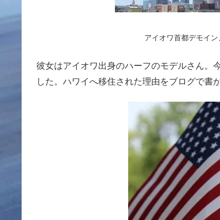
アイオワ首都デモイン
彼女はアイオワ出身のハーフのモデルさん。
した。ハワイへ移住された理由をブログで書か