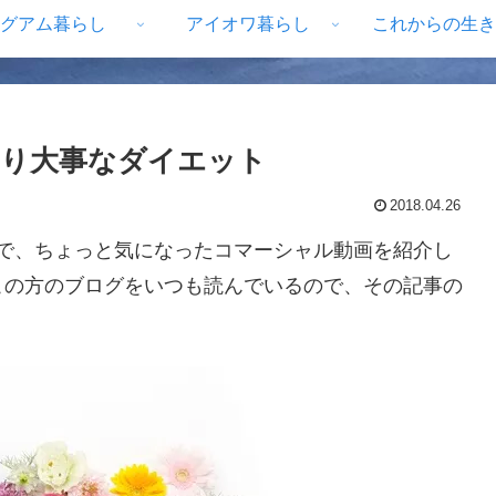
グアム暮らし
アイオワ暮らし
これからの生き
はり大事なダイエット
2018.04.26
で、ちょっと気になったコマーシャル動画を紹介し
この方のブログをいつも読んでいるので、その記事の