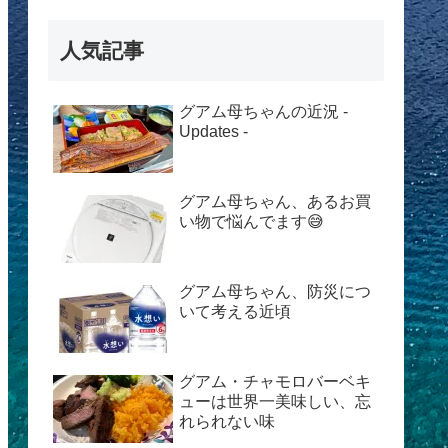
人気記事
グアム母ちゃんの近況 -
Updates -
グアム母ちゃん、あるお買
い物で悩んでます😅
グアム母ちゃん、防災につ
いて考える近頃
グアム・チャモロバーベキ
ューは世界一美味しい、忘
れられない味