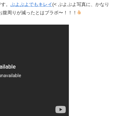
です。
ぷよぷよでもキレイ
(< ぷよぷよ写真に、かなり
お腹周りが減ったとはブラボ〜！！！