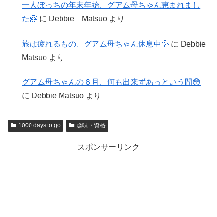
一人ぼっちの年末年始、グアム母ちゃん恵まれまし
た🤗
に
Debbie Matsuo
より
旅は疲れるもの、グアム母ちゃん休息中💦
に
Debbie
Matsuo
より
グアム母ちゃんの６月、何も出来ずあっという間😳
に
Debbie Matsuo
より
1000 days to go
趣味・資格
スポンサーリンク