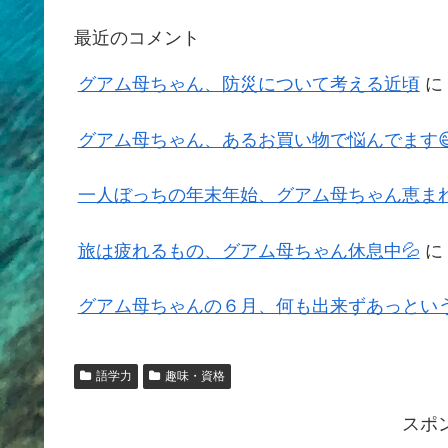
最近のコメント
グアム母ちゃん、防災について考える近頃
に
グアム母ちゃん、あるお買い物で悩んでます
一人ぼっちの年末年始、グアム母ちゃん恵まれ
旅は疲れるもの、グアム母ちゃん休息中💦
に
グアム母ちゃんの６月、何も出来ずあっという
語学力
趣味・資格
スポ