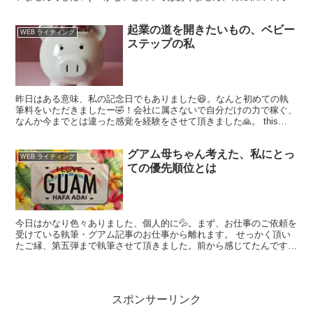
と小さな文字読めません😆！)。 提携業務契約書頂きまし...
起業の道を開きたいもの、ベビー
WEB ライティング
ステップの私
昨日はある意味、私の記念日でもありました😆。なんと初めての執
筆料をいただきましたー🤣！会社に属さないで自分だけの力で稼ぐ、
なんか今までとは違った感覚を経験をさせて頂きました🙏。 this
image by pixabay 時間ではなく、文字...
グアム母ちゃん考えた、私にとっ
WEB ライティング
ての優先順位とは
今日はかなり色々ありました、個人的に💦。まず、お仕事のご依頼を
受けている執筆・グアム記事のお仕事から離れます。 せっかく頂い
たご縁、第五弾まで執筆させて頂きました。前から感じてたんです、
私かなり無理しているって。
スポンサーリンク