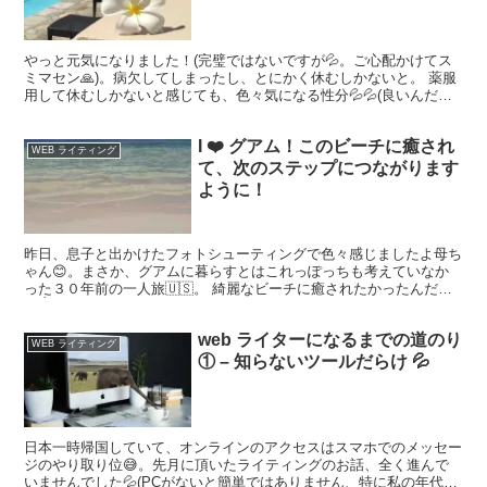
やっと元気になりました！(完璧ではないですが💦。ご心配かけてス
ミマセン🙏)。病欠してしまったし、とにかく休むしかないと。 薬服
用して休むしかないと感じても、色々気になる性分💦💦(良いんだ
か、悪いんだか😭)。
I ❤️ グアム！このビーチに癒され
WEB ライティング
て、次のステップにつながります
ように！
昨日、息子と出かけたフォトシューティングで色々感じましたよ母ち
ゃん😊。まさか、グアムに暮らすとはこれっぽっちも考えていなか
った３０年前の一人旅🇺🇸。 綺麗なビーチに癒されたかったんだっ
て👌。グアム絶景最北端にある、リティディアンビーチと同じ...
web ライターになるまでの道のり
WEB ライティング
① – 知らないツールだらけ 💦
日本一時帰国していて、オンラインのアクセスはスマホでのメッセー
ジのやり取り位😅。先月に頂いたライティングのお話、全く進んで
いませんでした💦(PCがないと簡単ではありません、特に私の年代だ