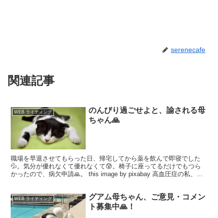
serenecafe
関連記事
のんびり過ごせよと、諭される母
WEB ライティング
ちゃん🙏
職場を早退させてもらった日、帰宅してから薬を飲んで即寝でした
💦。気分が優れなくて優れなくて😰。椅子に座ってるだけでもつら
かったので、病欠申請🙏。 this image by pixabay 高血圧症の私、気
分が良くない原因は、それだって直ぐ...
グアム母ちゃん、ご意見・コメン
WEB ライティング
ト募集中🙏！