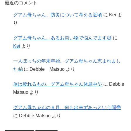
最近のコメント
グアム母ちゃん、防災について考える近頃
に
Kei
よ
り
グアム母ちゃん、あるお買い物で悩んでます😅
に
Kei
より
一人ぼっちの年末年始、グアム母ちゃん恵まれまし
た🤗
に
Debbie Matsuo
より
旅は疲れるもの、グアム母ちゃん休息中💦
に
Debbie
Matsuo
より
グアム母ちゃんの６月、何も出来ずあっという間😳
に
Debbie Matsuo
より