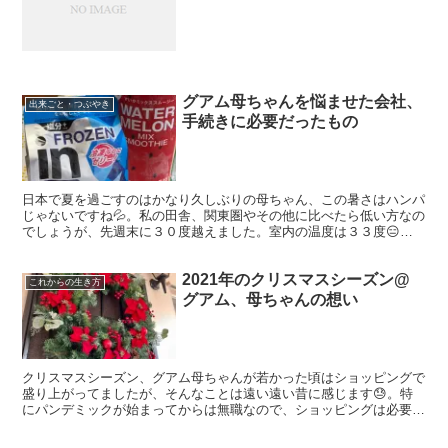
グアム母ちゃんを悩ませた会社、
出来ごと・つぶやき
手続きに必要だったもの
日本で夏を過ごすのはかなり久しぶりの母ちゃん、この暑さはハンパ
じゃないですね💦。私の田舎、関東圏やその他に比べたら低い方なの
でしょうが、先週末に３０度越えました。室内の温度は３３度😑😑
😑😑。 グアムは常夏で年じゅう最高気温３０度当たり前、エ...
2021年のクリスマスシーズン@
これからの生き方
グアム、母ちゃんの想い
クリスマスシーズン、グアム母ちゃんが若かった頃はショッピングで
盛り上がってましたが、そんなことは遠い遠い昔に感じます😓。特
にパンデミックが始まってからは無職なので、ショッピングは必要な
ものだけ手に入れる！路線😅💦。 現在お世話になっているお...