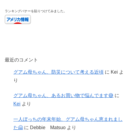
ランキングバナーを貼りつけてみました。
最近のコメント
グアム母ちゃん、防災について考える近頃
に
Kei
よ
り
グアム母ちゃん、あるお買い物で悩んでます😅
に
Kei
より
一人ぼっちの年末年始、グアム母ちゃん恵まれまし
た🤗
に
Debbie Matsuo
より