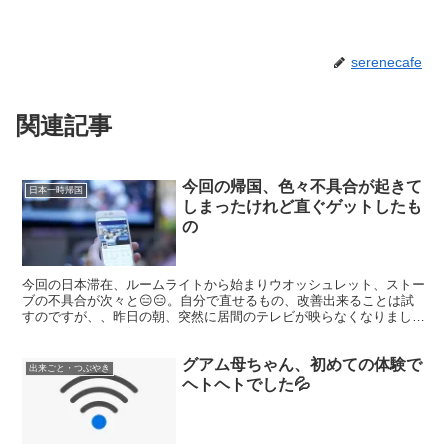
serenecafe
関連記事
今回の帰国、色々不具合が起きて
日本一時帰国
しまったけれど直ぐゲットしたも
の
今回の日本滞在、ルームライトから始まりウオッシュレット、ストー
ブの不具合が次々と😑😑。自分で直せるもの、改善出来ることは試
すのですが、、昨日の朝、突然に居間のテレビが映らなくなりました
😭😭。 アンテナエラー、もしくはアンテナの受信器の不具合...
グアム母ちゃん、初めての体験で
出来ごと・つぶやき
ヘトヘトでした💦