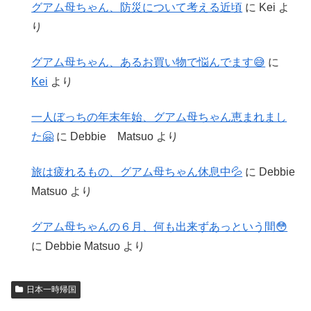
グアム母ちゃん、防災について考える近頃
に
Kei
よ
り
グアム母ちゃん、あるお買い物で悩んでます😅
に
Kei
より
一人ぼっちの年末年始、グアム母ちゃん恵まれまし
た🤗
に
Debbie Matsuo
より
旅は疲れるもの、グアム母ちゃん休息中💦
に
Debbie
Matsuo
より
グアム母ちゃんの６月、何も出来ずあっという間😳
に
Debbie Matsuo
より
日本一時帰国