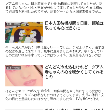
グアム母ちゃん、日本滞在中です😅 結構前に到着してましたが、到
着してからバタバタと事案が発生して疲れてました💦💦 今回は初め
て羽田着を利用したのですが、到着ゲートから入国審査機までが
長〜〜い‼️成田の倍以上はあると思います。そこで先ずヘトヘ...
日本入国待機期間３日目、距離は
日本一時帰国
取っても心は近くに
今日もお天気が良く日中は暖かい一日でした。予定より早く、温水器
の配管を直しに来てくれ、無事に直りました🙏❣️朝夕、寒くなってい
るのに洗い物が冷水っていうのはツライ💦。お風呂も入れないのは
😭。。 画像は、修理中に居間を片付けていた時に見つけた...
どんどん冷え込むけれど、グアム
日本一時帰国
母ちゃんの心を暖かくしてくれる
もの
ほとんど休日中の私です😅💦💦。勤務時間を全く気にする必要はな
いのですが、リズムは私なりにつけようとしてます。先日の休日・文
化の日だと意識したのはかなり遅れてました💦。TVをBGMがわりに
つけてるのですが、その日は何故か音楽が聴きたくなりまし...