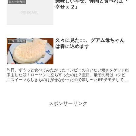
美味しい幸せ、仲間と食べれば『
日本一時帰国
幸せ x ２』
久々に見た○○、グアム母ちゃん
日本一時帰国
は春に込めます
昨日、ずうっと食べてみたかったコンビニの白いたい焼きをゲット出
来ました😆！ローソンに立ち寄ったのは２度目、最初の時はコンビ
ニスイーツらしきものは探せなかったので嬉し〜い❣️モチモチしてい
て美味し〜い❤️。他にも色々購入して、昨夜のうちに全部...
スポンサーリンク