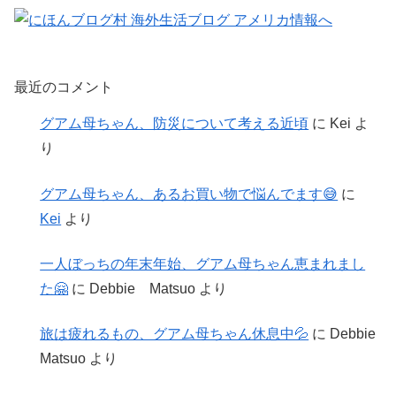
最近のコメント
グアム母ちゃん、防災について考える近頃
に
Kei
よ
り
グアム母ちゃん、あるお買い物で悩んでます😅
に
Kei
より
一人ぼっちの年末年始、グアム母ちゃん恵まれまし
た🤗
に
Debbie Matsuo
より
旅は疲れるもの、グアム母ちゃん休息中💦
に
Debbie
Matsuo
より