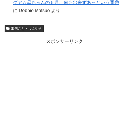
グアム母ちゃんの６月、何も出来ずあっという間😳
に
Debbie Matsuo
より
出来ごと・つぶやき
スポンサーリンク