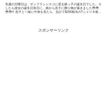
先週の日曜日は、サンフランシスコに居る娘っ子の誕生日でした。そ
したら彼女の誕生日前日に、娘から息子に贈り物が届きました😳😳
😳😳⁉️ 息子と一緒に中身を見たら、合計で$200相当のTシャツ８枚
(進撃の巨人というアニメもの)、送料含めたら$22...
スポンサーリンク