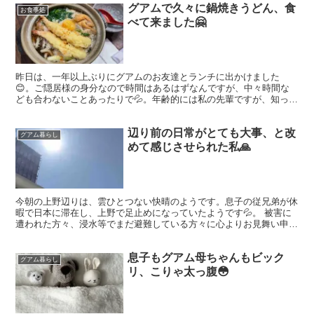
グアムで久々に鍋焼きうどん、食
お食事処
べて来ました🤗
昨日は、一年以上ぶりにグアムのお友達とランチに出かけました
😊。ご隠居様の身分なので時間はあるはずなんですが、中々時間な
ども合わないことあったりで💦。年齢的には私の先輩ですが、知って
から３０年以上です😳。 場所と時間は任せます。と言われ、さて...
辺り前の日常がとても大事、と改
グアム暮らし
めて感じさせられた私🙏
今朝の上野辺りは、雲ひとつない快晴のようです。息子の従兄弟が休
暇で日本に滞在し、上野で足止めになっていたようです💦。 被害に
遭われた方々、浸水等でまだ避難している方々に心よりお見舞い申し
上げます🙏。
息子もグアム母ちゃんもビック
グアム暮らし
リ、こりゃ太っ腹😳