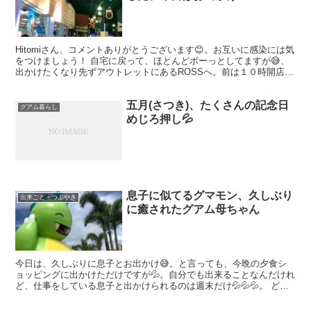
Hitomiさん、コメントありがとうございます😊。お互いに感染には気
をつけましょう！ 自宅に戻って、ほとんどボーっとしてますが😅、
出かけたくなり先ずアウトレットにあるROSSへ。前は１０時開店だ
ったのが、今は朝６時から開いてますね。私が到着...
五月(さつき)、たくさんの記念日
グアム暮らし
めじろ押し💦
息子に似てるグマモン、久しぶり
出来ごと・つぶやき
に癒されたグアム母ちゃん
今日は、久しぶりに息子とお出かけ😅。と言っても、今晩の夕食シ
ョッピングに出かけただけですが💦。自分でも出来ることなんだけれ
ど、仕事をしている息子と出かけられるのは週末だけ💦💦💦。 どう
せだったら、写真でも撮る⁉️って言うことで、グアムキャラ...