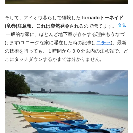
そして、アイオワ暮らしで経験した
Tornadoトーネイド
(竜巻)注意報、これは突然発令
されるので慌てます。
一般的な家に、ほとんど地下室が存在する理由もうなづ
けます(ユニークな家に滞在した時の記事は
コチラ
)。
最新
の技術を持っても、１時間から３０分以内の注意報で、ど
こにタッチダウンするかまでは分かりません。