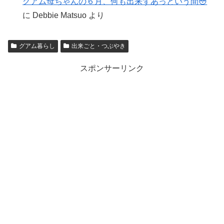
グアム母ちゃんの６月、何も出来ずあっという間😳
に
Debbie Matsuo
より
グアム暮らし
出来ごと・つぶやき
スポンサーリンク