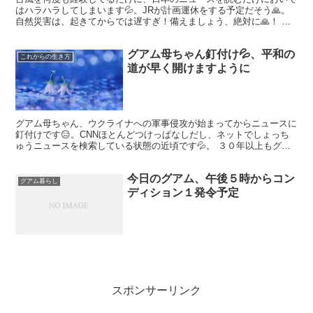
はハラハラしてしまいます💦。JRが計画運休をする予定だそう🙏。
自然災害は、起きてからでは遅すぎ！備えましょう、絶対に🙏！ 無
事に乗り越えてくださることを祈り🙏、グアムよりエールを...
グアム母ちゃん釘付け💦、平和の
これからの生き方
道が早く開けますように
グアム母ちゃん、ウクライナへの軍事侵攻が始まってからニュースに
釘付けです😑。CNNほとんどつけっぱなしだし、ネットでしょっち
ゅうニュースを検索している状態の近頃です💦。 ３０年以上もグア
ムを知っている・グアムでの暮らしが長くなると、、グアム...
今日のグアム、午後５時からコン
グアム暮らし
ディション１発令予定
スポンサーリンク