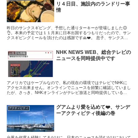
リ４日目、施設内のランドリー事
情
昨日のサンクスギビング、予想した通りターキーが登場しました😊
👌。本来の予定では１１月末に日本出国するつもりだったので、サン
クスギビングミールを頂けたのは感謝です🙏❤️。 息子、サンクスギ
ビングミールを差し入れするつもりだったようです。『一足...
NHK NEWS WEB、総合テレビの
お役立ち情報
ニュースを同時提供中です
アメリカではケーブルなので、私の現在の環境ではテレビでNHKに
アクセス出来ません。オンラインでニュースを頻繁に確認していまし
たが、さっき、NHKオンラインがテレビ放送と同時提供しているこ
とを知りました。 イメージをクリックすると、サイトへ移...
グアムより愛を込めて❤️、サンデ
アクティビティ
ーアクティビティ後編の巻
台風を何度も経験してるだけに、日本のニュースを読むだけにおいて