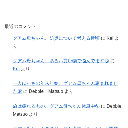
最近のコメント
グアム母ちゃん、防災について考える近頃
に
Kei
よ
り
グアム母ちゃん、あるお買い物で悩んでます😅
に
Kei
より
一人ぼっちの年末年始、グアム母ちゃん恵まれまし
た🤗
に
Debbie Matsuo
より
旅は疲れるもの、グアム母ちゃん休息中💦
に
Debbie
Matsuo
より