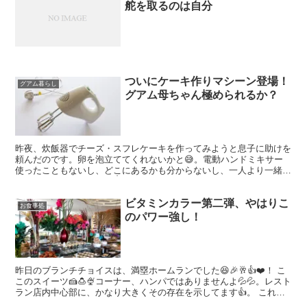
舵を取るのは自分
ついにケーキ作りマシーン登場！
グアム暮らし
グアム母ちゃん極められるか？
昨夜、炊飯器でチーズ・スフレケーキを作ってみようと息子に助けを
頼んだのです。卵を泡立ててくれないかと😅。電動ハンドミキサー
使ったこともないし、どこにあるかも分からないし、一人より一緒に
した方が楽しいでしょっ👌😝。 ところが、ミキサーの音がす...
ビタミンカラー第二弾、やはりこ
お食事処
のパワー強し！
昨日のブランチチョイスは、満塁ホームランでした😆🎉🥂👍❤️！ こ
このスイーツ🍰🍮🍨コーナー、ハンパではありませんよ💦💦。レスト
ラン店内中心部に、かなり大きくその存在を示してます👍。 これは
片側からのビューですが、反対側もかなりのスイーツが並...