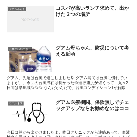
コスパが高いランチ求めて、出か
グアム暮らし
けた２つの場所
グアム母ちゃん、防災について考
これからの生き方
える近頃
グアム、先週は台風で過ごしました🌀 グアム島民は台風に慣れてい
ますが、、今回の台風滞在は長かった💦進行速度が遅くって、丸々2
日間は暴風域💦💦💦 なんだかんだで、台風コンディション1が解除さ
れるまで４日間😳 ありがたいことに、この地域では断水...
グアム医療機関、保険無しでチェ
ウエルネス
ックアップならお勧めなのはココ
今日は朝から出かけましたよ。昨日クリニックから連絡あって、血液