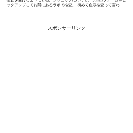
検査を受けるようにと🧐。クリニックに行って、ラボのフォームをピ
ックアップしてお隣にあるラボで検査。 初めて血液検査って言われ
た時は構えました🙄。何せ、アイオワ暮らしで血液検査と尿...
スポンサーリンク