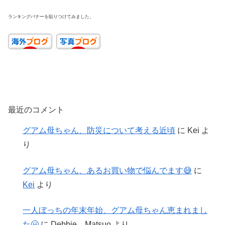
ランキングバナーを貼りつけてみました。
最近のコメント
グアム母ちゃん、防災について考える近頃
に
Kei
よ
り
グアム母ちゃん、あるお買い物で悩んでます😅
に
Kei
より
一人ぼっちの年末年始、グアム母ちゃん恵まれまし
た🤗
に
Debbie Matsuo
より