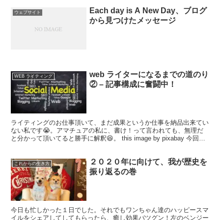
Each day is A New Day、ブログ
ウェブサイト
から見つけたメッセージ
web ライターになるまでの道のり
WEB ライティング
② – 記事構成に奮闘中！
ライティングのお仕事頂いて、まだ成果というか仕事を納品出来てい
ない私です😭。アマチュアの私に、書け！って言われても、無理だ
と分かって頂いてると勝手に解釈😆。 this image by pixabay 今回初
めてお仕事を頂いた会社のディレク...
２０２０年に向けて、我が歴史を
これからの生き方
振り返るの巻
今日も忙しかった１日でした。それでもワンちゃん達のハッピースマ
イルをシェアしてしてもらったら、癒し効果バツグン！左のベンジー