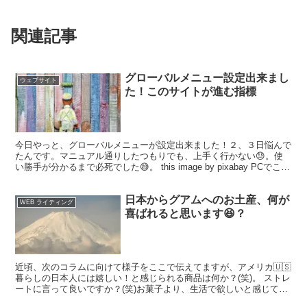
関連記事
グローバルメニュー設定出来まし
ウェブサイト
た！このサイトが進む指標
今日やっと、グローバルメニューが設定出来ました！２、３日悩んで
たんです。マニュアル通りしたつもりでも、上手く行かない😓。使
い勝手が分かるまで必死でした😅。 this image by pixabay PCでこの
サイトにアクセスされてる方は、...
日本からグアムへのお土産、何が
WEB ライティング
喜ばれると思います😆？
近頃、次のコラムに向けて様子をここで伝えてますが、アメリカ🇺🇸
暮らしの日本人には嬉しい！と感じられる商品は何か？(笑)。 ストレ
ートに言って良いですか？(笑)お菓子より、生活で欲しいと感じてい
る商品、海外暮らしの人達にはヒットだと思います👌...