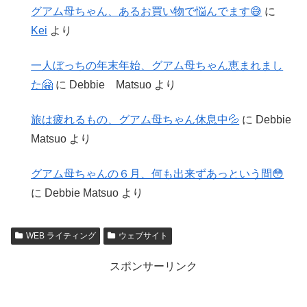
グアム母ちゃん、あるお買い物で悩んでます😅
に
Kei
より
一人ぼっちの年末年始、グアム母ちゃん恵まれまし
た🤗
に
Debbie Matsuo
より
旅は疲れるもの、グアム母ちゃん休息中💦
に
Debbie
Matsuo
より
グアム母ちゃんの６月、何も出来ずあっという間😳
に
Debbie Matsuo
より
WEB ライティング
ウェブサイト
スポンサーリンク