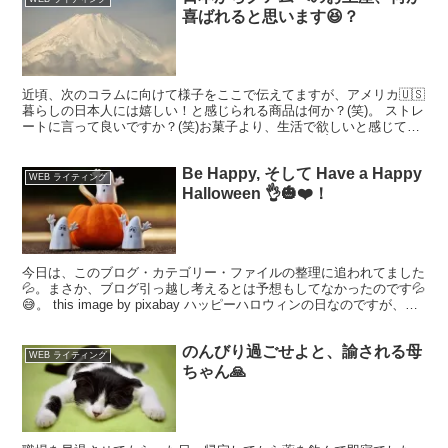
喜ばれると思います😆？
近頃、次のコラムに向けて様子をここで伝えてますが、アメリカ🇺🇸
暮らしの日本人には嬉しい！と感じられる商品は何か？(笑)。 ストレ
ートに言って良いですか？(笑)お菓子より、生活で欲しいと感じてい
る商品、海外暮らしの人達にはヒットだと思います👌...
Be Happy, そして Have a Happy
WEB ライティング
Halloween 👌🎃❤️！
今日は、このブログ・カテゴリー・ファイルの整理に追われてました
💦。まさか、ブログ引っ越し考えるとは予想もしてなかったのです💦
😅。 this image by pixabay ハッピーハロウィンの日なのですが、素
直にホリデーを楽しめなくなって...
のんびり過ごせよと、諭される母
WEB ライティング
ちゃん🙏