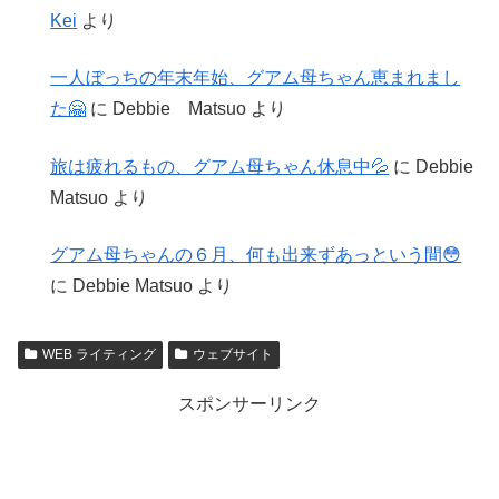
Kei
より
一人ぼっちの年末年始、グアム母ちゃん恵まれまし
た🤗
に
Debbie Matsuo
より
旅は疲れるもの、グアム母ちゃん休息中💦
に
Debbie
Matsuo
より
グアム母ちゃんの６月、何も出来ずあっという間😳
に
Debbie Matsuo
より
WEB ライティング
ウェブサイト
スポンサーリンク