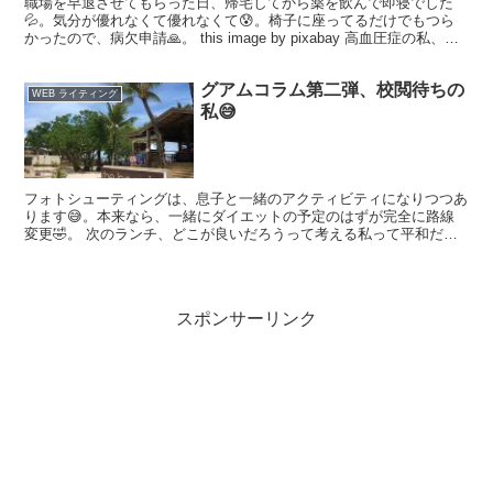
職場を早退させてもらった日、帰宅してから薬を飲んで即寝でした
💦。気分が優れなくて優れなくて😰。椅子に座ってるだけでもつら
かったので、病欠申請🙏。 this image by pixabay 高血圧症の私、気
分が良くない原因は、それだって直ぐ...
グアムコラム第二弾、校閲待ちの
WEB ライティング
私😅
フォトシューティングは、息子と一緒のアクティビティになりつつあ
ります😅。本来なら、一緒にダイエットの予定のはずが完全に路線
変更🤣。 次のランチ、どこが良いだろうって考える私って平和だね
😆。食べものの魅力には勝てない母ちゃん(笑)。
スポンサーリンク