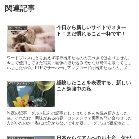
関連記事
今日から新しいサイトでスター
ウェブサイト
ト！まだ慣れること一杯です！
ワードプレスにとりあえず移行出来たものの完ぺきではありません。
今まで使用してきた写真・画像の取り込みでかなり時間を取ってしま
いました💦💦。FTPでサーバーにアップロードは出来たものの、メデ
ィアというワードプレスのファイルへ取り組むためプラグ...
経験したことを表現する、新しい
WEB ライティング
こと勉強中の私
昨夜の記事、グルメ以外の記事としてはたくさんお読み頂きました
🙏。それだけ、興味がある内容・コンテンツ？実際お問い合わせした
方がいたのか、私には分からないですが😅。。 グアムは観光地とし
て人気あるので、記事のキーワードリストには、他のロケーシ...
日本からグアムへのお土産、何が
WEB ライティング