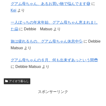
グアム母ちゃん、あるお買い物で悩んでます😅
に
Kei
より
一人ぼっちの年末年始、グアム母ちゃん恵まれまし
た🤗
に
Debbie Matsuo
より
旅は疲れるもの、グアム母ちゃん休息中💦
に
Debbie
Matsuo
より
グアム母ちゃんの６月、何も出来ずあっという間😳
に
Debbie Matsuo
より
アイオワ暮らし
スポンサーリンク