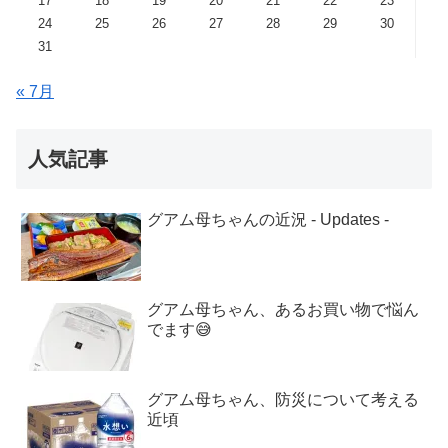
17
18
19
20
21
22
23
24
25
26
27
28
29
30
31
« 7月
人気記事
グアム母ちゃんの近況 - Updates -
グアム母ちゃん、あるお買い物で悩ん
でます😅
グアム母ちゃん、防災について考える
近頃