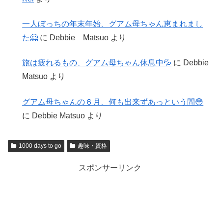
一人ぼっちの年末年始、グアム母ちゃん恵まれまし
た🤗
に
Debbie Matsuo
より
旅は疲れるもの、グアム母ちゃん休息中💦
に
Debbie
Matsuo
より
グアム母ちゃんの６月、何も出来ずあっという間😳
に
Debbie Matsuo
より
1000 days to go
趣味・資格
スポンサーリンク