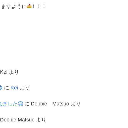
りますように
！！！
Kei
より

に
Kei
より
ました🤗
に
Debbie Matsuo
より
Debbie Matsuo
より