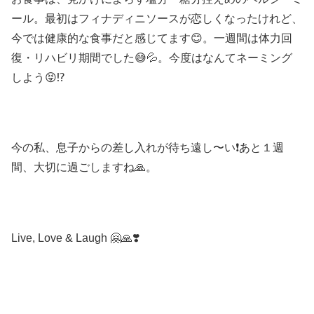
ール。最初はフィナディニソースが恋しくなったけれど、
今では健康的な食事だと感じてます😊。一週間は体力回
復・リハビリ期間でした😅💦。今度はなんてネーミング
しよう😝⁉️
今の私、息子からの差し入れが待ち遠し〜い❗️あと１週
間、大切に過ごしますね🙏。
Live, Love & Laugh 🤗🙏❣️