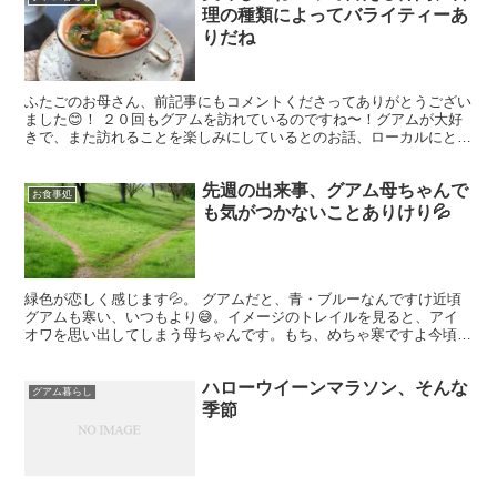
理の種類によってバライティーあ
りだね
ふたごのお母さん、前記事にもコメントくださってありがとうござい
ました😊！ ２０回もグアムを訪れているのですね〜！グアムが大好
きで、また訪れることを楽しみにしているとのお話、ローカルにとっ
て何よりの励みです🙏。 ２０１８年５月、私の誕生日のお...
先週の出来事、グアム母ちゃんで
お食事処
も気がつかないことありけり💦
緑色が恋しく感じます💦。 グアムだと、青・ブルーなんですけ近頃
グアムも寒い、いつもより😅。イメージのトレイルを見ると、アイ
オワを思い出してしまう母ちゃんです。もち、めちゃ寒ですよ今頃
は。 でも自然のトレイルが、たくさんあったなぁって離れてか...
ハローウイーンマラソン、そんな
グアム暮らし
季節