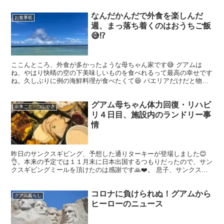
なんだかんだで外食を楽しんだ
お食事処
週、まっ落ち着くのはおうちご飯
😅⁉️
ここんところ、外食が多かったような母ちゃん家です😅 グアムは
ね、やはり快晴の空の下美味しいものを食べれるって最高の幸せです
ね。久しぶりに例の海鮮料理が食べたくて😆 パエリアだけだと物足
りないのでもう一品頼むのですが、今回はチキン入りシーザー...
グアム母ちゃん体力回復・リハビ
出来ごと・つぶやき
リ４日目、施設内のランドリー事
情
昨日のサンクスギビング、予想した通りターキーが登場しました😊
👌。本来の予定では１１月末に日本出国するつもりだったので、サン
クスギビングミールを頂けたのは感謝です🙏❤️。 息子、サンクスギ
ビングミールを差し入れするつもりだったようです。『一足...
コロナに負けられぬ！グアムから
グアム暮らし
ヒーローのニュース