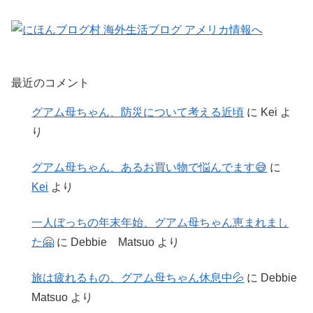
最近のコメント
グアム母ちゃん、防災について考える近頃
に
Kei
よ
り
グアム母ちゃん、あるお買い物で悩んでます😅
に
Kei
より
一人ぼっちの年末年始、グアム母ちゃん恵まれまし
た🤗
に
Debbie Matsuo
より
旅は疲れるもの、グアム母ちゃん休息中💦
に
Debbie
Matsuo
より