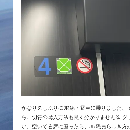
かなり久しぶりにJR線・電車に乗りました、それ
ら、切符の購入方法も良く分かりません💦 
い。空いてる席に座ったら、JR職員らしき方