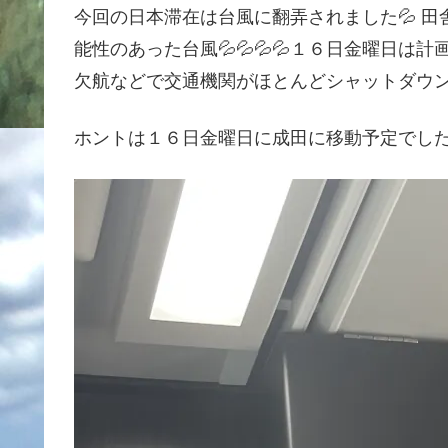
今回の日本滞在は台風に翻弄されました💦 
能性のあった台風💦💦💦💦１６日金曜日
欠航などで交通機関がほとんどシャットダウン‼
ホントは１６日金曜日に成田に移動予定でし