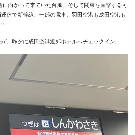
田舎に向かって来ていた台風、そして関東を直撃する可
は計画運休で新幹線、一部の電車、羽田空港も成田空港も
️
たが、昨夕に成田空港近郊ホテルへチェックイン。