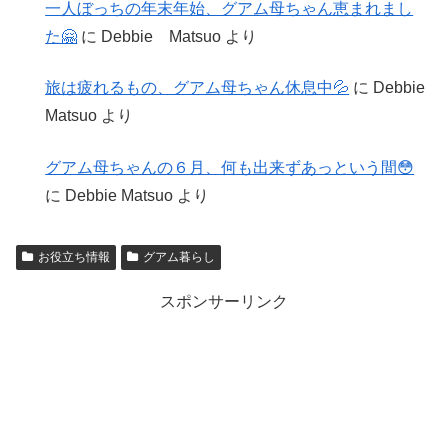
一人ぼっちの年末年始、グアム母ちゃん恵まれまし
た🤗
に
Debbie Matsuo
より
旅は疲れるもの、グアム母ちゃん休息中💦
に
Debbie
Matsuo
より
グアム母ちゃんの６月、何も出来ずあっという間😳
に
Debbie Matsuo
より
お役立ち情報
グアム暮らし
スポンサーリンク