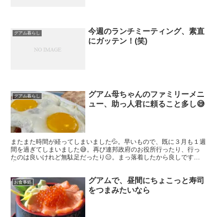
今週のランチミーティング、素直
グアム暮らし
にガッテン！(笑)
グアム母ちゃんのファミリーメニ
グアム暮らし
ュー、助っ人君に頼ること多し😅
またまた時間が経ってしまいました💦。早いもので、既に３月も１週
間を過ぎてしまいました😅。再び連邦政府のお役所行ったり、行っ
たのは良いけれど無駄足だったり😑。まっ落着したから良しです
👌。 そして、先週日曜日は家族と一緒にステーキレストランへ(...
グアムで、昼間にちょこっと寿司
お食事処
をつまみたいなら