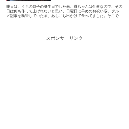
昨日は、うちの息子の誕生日でした㊗️。母ちゃんは仕事なので、その
日は何も作って上げれないと思い、日曜日に早めのお祝い😘。グル
メ記事を執筆していた頃、あちこち出かけて食べてました。そこで息
子が感激した一品・プリプリのいくらたっぷりの海鮮丼、ま...
スポンサーリンク