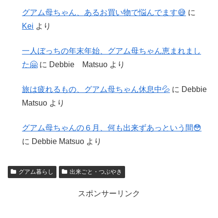
グアム母ちゃん、あるお買い物で悩んでます😅
に
Kei
より
一人ぼっちの年末年始、グアム母ちゃん恵まれまし
た🤗
に
Debbie Matsuo
より
旅は疲れるもの、グアム母ちゃん休息中💦
に
Debbie
Matsuo
より
グアム母ちゃんの６月、何も出来ずあっという間😳
に
Debbie Matsuo
より
グアム暮らし
出来ごと・つぶやき
スポンサーリンク