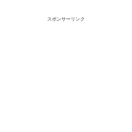
滞在中です。６月は急遽オペが決まり、パニック状態でした😅...
スポンサーリンク