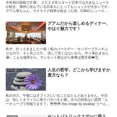
今年初の投稿です😅。 ２０２４年スタート日本では大きなニュース
が続き、海外に住んでいる日本人にとってもショックが大きいです。
グアム母ちゃん、ウクライナ戦争が始まった頃、CNNのニュースに
釘付けになってしまい、精神的に共感疲労になってしまった...
グアムだから楽しめるディナー、
お食事処
やはり魅力です！
昨夕、行ってきましたー😆！私のバースデー・サンデーブランチぶ
りなので、４ヶ月ぶり💦。 決して安くはないから、中々来れません
😭。こんな場所から、サンセット観ながら食事は贅沢😆❤️👌。
人生の哲学、どこから学びますか
グアム暮らし
貴方なら？
私のボス、午後にはオフィスにいることほとんどありません。今日
は、珍しくオフィスに来てパタパタと😅。ボスの何気ない質問『ユ
ーチューブて何観てます？』😳😳😳 this image by pixabay う〜ん、
実用的にヘルプが必要なものは観たり...
セントパトリックスデーに想う、