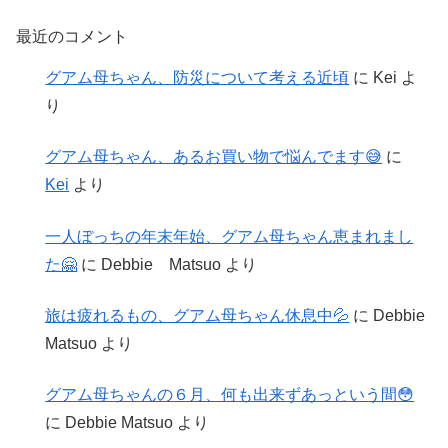
最近のコメント
グアム母ちゃん、防災について考える近頃
に
Kei
よ
り
グアム母ちゃん、あるお買い物で悩んでます😅
に
Kei
より
一人ぼっちの年末年始、グアム母ちゃん恵まれまし
た🤗
に
Debbie Matsuo
より
旅は疲れるもの、グアム母ちゃん休息中💦
に
Debbie
Matsuo
より
グアム母ちゃんの６月、何も出来ずあっという間😳
に
Debbie Matsuo
より