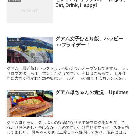
お食事処
Eat, Drink, Happy!
グアム女子ひとり飯、ハッピー
ひとり飯
○○フライデー！
グアム、最近新しいレストランがいくつかオープンしてますね。レッ
ドロブスターもオープンしたそうですが、今日はこちらで。 ビル側
面に大きく描かれた魚🐟のウォールアートが目印！広角レンズを使
わないと難しい💦💦。駐車している車🚘も多くて、今日は断念...
グアム母ちゃんの近況 – Updates
出来ごと・つぶやき
–
グアム母ちゃん、久しぶりの投稿になります😅ブログを始めて、こ
れだけお休みした事はなかったのですが、無理せずマイペースを目指
してました。 母ちゃん６月に二度日本へ帰国しており、現在は日本