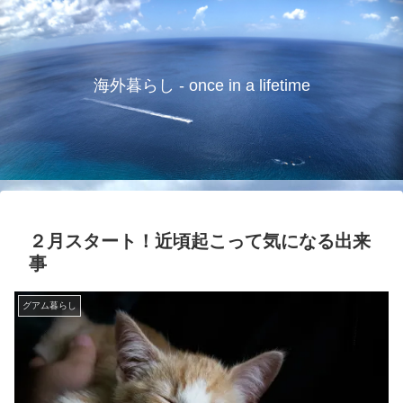
海外暮らし - once in a lifetime
２月スタート！近頃起こって気になる出来
事
グアム暮らし