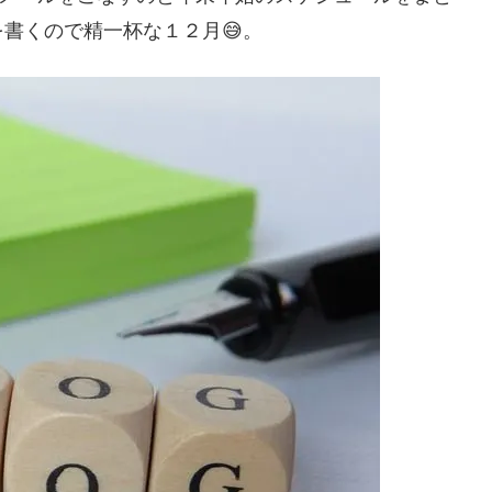
書くので精一杯な１２月😅。