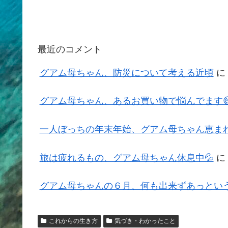
最近のコメント
グアム母ちゃん、防災について考える近頃
に
グアム母ちゃん、あるお買い物で悩んでます
一人ぼっちの年末年始、グアム母ちゃん恵まれ
旅は疲れるもの、グアム母ちゃん休息中💦
に
グアム母ちゃんの６月、何も出来ずあっという
これからの生き方
気づき・わかったこと