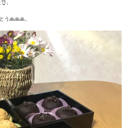
👌。
う🙏🙏🙏。