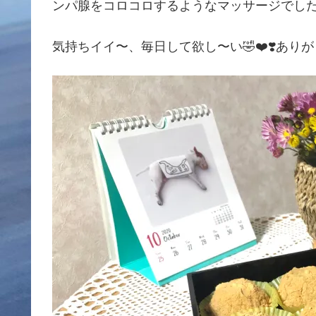
ンパ腺をコロコロするようなマッサージでした
気持ちイイ〜、毎日して欲し〜い🤣❤️❣️ありがと