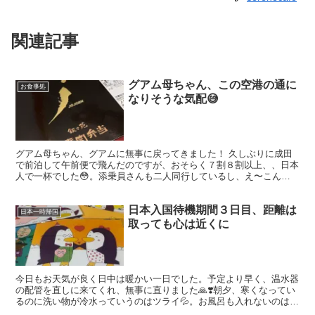
関連記事
グアム母ちゃん、この空港の通に
お食事処
なりそうな気配😅
グアム母ちゃん、グアムに無事に戻ってきました！ 久しぶりに成田
で前泊して午前便で飛んだのですが、おそらく７割８割以上、、日本
人で一杯でした😳。添乗員さんも二人同行しているし、え〜こんな
グループさん見たのって超久しぶり〜😆👌❣️現地の旅行会社...
日本入国待機期間３日目、距離は
日本一時帰国
取っても心は近くに
今日もお天気が良く日中は暖かい一日でした。予定より早く、温水器
の配管を直しに来てくれ、無事に直りました🙏❣️朝夕、寒くなってい
るのに洗い物が冷水っていうのはツライ💦。お風呂も入れないのは
😭。。 画像は、修理中に居間を片付けていた時に見つけた...