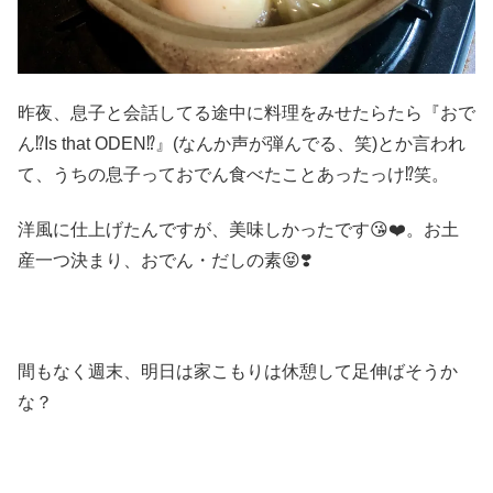
昨夜、息子と会話してる途中に料理をみせたらたら『おで
ん⁉️Is that ODEN⁉️』(なんか声が弾んでる、笑)とか言われ
て、うちの息子っておでん食べたことあったっけ⁉️笑。
洋風に仕上げたんですが、美味しかったです😘❤️。お土
産一つ決まり、おでん・だしの素😝❣️
間もなく週末、明日は家こもりは休憩して足伸ばそうか
な？