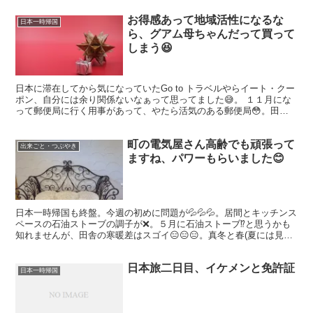
お得感あって地域活性になるな
日本一時帰国
ら、グアム母ちゃんだって買って
しまう😆
日本に滞在してから気になっていたGo to トラベルやらイート・クー
ポン、自分には余り関係ないなぁって思ってました😅。 １１月にな
って郵便局に行く用事があって、やたら活気のある郵便局😳。田舎
の行政でも、プレミアム商品券と呼ばれるクーポンを売...
町の電気屋さん高齢でも頑張って
出来ごと・つぶやき
ますね、パワーもらいました😊
日本一時帰国も終盤。今週の初めに問題が💦💦💦。居間とキッチンス
ペースの石油ストーブの調子が❌。５月に石油ストーブ⁉️と思うかも
知れませんが、田舎の寒暖差はスゴイ😑😑😑。真冬と春(夏には見た
ない)季節がいっぺんに😳。 他の部屋にエアコンあった...
日本旅二日目、イケメンと免許証
日本一時帰国