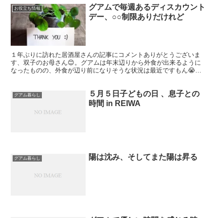
グアムで毎週あるディスカウント
お役立ち情報
デー、○○制限ありだけれど
１年ぶりに訪れた居酒屋さんの記事にコメントありがとうございま
す、双子のお母さん😊。グアムは年末辺りから外食が出来るように
なったものの、外食が辺り前になりそうな状況は最近ですもん😭。
この道長かった〜❣️ あきさん、昨日のハービー♂成長記録にコ...
５月５日子どもの日 、息子との
グアム暮らし
時間 in REIWA
陽は沈み、そしてまた陽は昇る
グアム暮らし