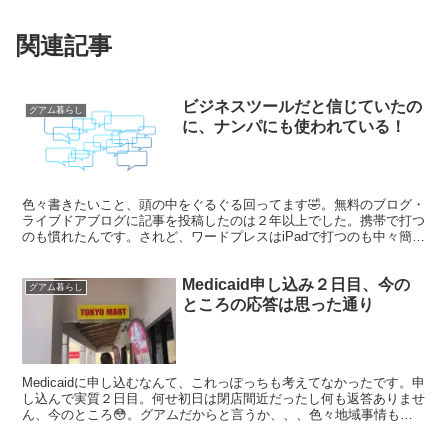
関連記事
ビジネスツールだと信じていたの
グアム暮らし
に、ナンパにも使われている！
色々書きたいこと、頭の中をぐるぐる回ってます🤣。無料のブログ・
ライブドアブログに記事を投稿したのは２年以上でした。携帯で打つ
のも慣れたんです。されど、ワードプレスはiPadで打つのも中々簡単
にはいきません😅。 ハッキリ言って、使い勝手に慣れ...
Medicaid申し込み２日目、今の
グアム暮らし
ところの応答は思った通り
Medicaidに申し込むなんて、これっぽっちも考えてなかったです。申
し込んで実質２日目。何せ初日は閉店間近だったし何も返答ありませ
ん、今のところ😳。グアムだからと言うか、、、色々地域事情もあ
るよね。。せめて、書類を受理しました！ぐらいの反...