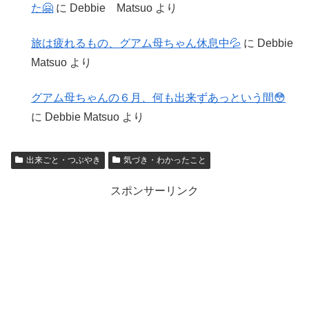
た🤗
に
Debbie Matsuo
より
旅は疲れるもの、グアム母ちゃん休息中💦
に
Debbie
Matsuo
より
グアム母ちゃんの６月、何も出来ずあっという間😳
に
Debbie Matsuo
より
出来ごと・つぶやき
気づき・わかったこと
スポンサーリンク