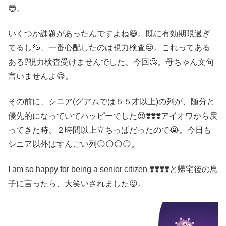
😎。
いくつか課題があったんですよね😅。既に有効期限過ぎ
てるし💦、一番心配したのは視力検査😑。これってある
ある⁉️視力検査受けませんでした、今回🙄。母ちゃん文句
言いませんよ😅。
その前に、シニア(グアムでは５５才以上)の列が、随分と
優先的になっていてハッピーでした😍❣️❣️❣️アイオワから戻
ってきた時、２時間以上立ちっぱだったので😭。今日も
シニア以外はすんごい列😑😑😑😑。
I am so happy for being a senior citizen ❣️❣️❣️❣️と帰宅後の息
子に言ったら、大笑いされました😝。