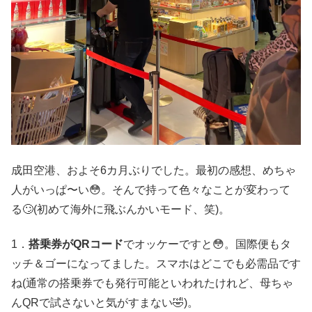
成田空港、およそ6カ月ぶりでした。最初の感想、めちゃ
人がいっぱ〜い😳。そんで持って色々なことが変わって
る🙄(初めて海外に飛ぶんかいモード、笑)。
1．
搭乗券がQRコード
でオッケーですと😳。国際便もタ
ッチ＆ゴーになってました。スマホはどこでも必需品です
ね(通常の搭乗券でも発行可能といわれたけれど、母ちゃ
んQRで試さないと気がすまない🤣)。