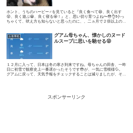
ホント、うちのハービー♂を見ていると『良く食べて😆、良く出す
😝、良く遊ぶ😁、良く寝る🤩！』と、思い切り育つよね〜😳👌❗️小っ
ちゃくて、吠え方も知らないと思ったのに、、二ヵ月で２倍以上の大
きさに成長しました😳😳😳😳。 成長にビックリする位の変...
グアム母ちゃん、懐かしのヌード
お食事処
ルスープに思いを馳せる😝
１２月に入って、日本は冬の寒さ到来ですね。母ちゃんの田舎、一昨
日に初雪で観察史上一番遅かったそうです😳が、一気に雪模様💦。
グアムに戻って、天気予報をチェックすることは減りましたが、それ
でも、田舎の気候は気になる気になる❄️。自宅の水道管が...
スポンサーリンク