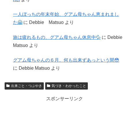
一人ぼっちの年末年始、グアム母ちゃん恵まれまし
た🤗
に
Debbie Matsuo
より
旅は疲れるもの、グアム母ちゃん休息中💦
に
Debbie
Matsuo
より
グアム母ちゃんの６月、何も出来ずあっという間😳
に
Debbie Matsuo
より
出来ごと・つぶやき
気づき・わかったこと
スポンサーリンク