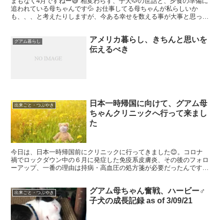
まもなく4月ですねー😅 相変わらず、子犬🐶の世話と、夕食の準備に
追われている母ちゃんです💦 お仕事してる母ちゃんが私らしいか
も、、、と考えたりしますが、今ある幸せを数える事が大事と思って
ます。 仕事しなくなって長くなっちゃったし💦 先日久々...
アメリカ暮らし、きちんと思いを
グアム暮らし
伝えるべき
日本一時帰国に向けて、グアム母
出来ごと・つぶやき
ちゃんクリニックへ行って来まし
た
今日は、日本一時帰国前にクリニックに行ってきました😊。コロナ
禍でロックダウン中の６月に発症した免疫系皮膚炎、その後のフォロ
ーアップ、一番の理由は持病・高血圧の処方箋が必要だったんです
😅。そして、念のためにflu shot・インフルエンザ予防...
グアム母ちゃん奮戦、ハービー♂
出来ごと・つぶやき
子犬の成長記録 as of 3/09/21