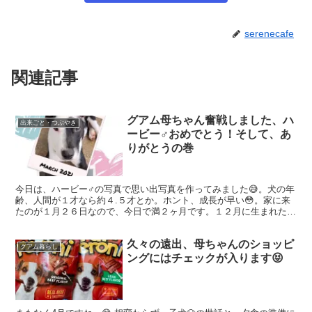
serenecafe
関連記事
グアム母ちゃん奮戦しました、ハ
出来ごと・つぶやき
ービー♂おめでとう！そして、あ
りがとうの巻
今日は、ハービー♂の写真で思い出写真を作ってみました😅。犬の年
齢、人間が１才なら約４.５才とか。ホント、成長が早い😳。家に来
たのが１月２６日なので、今日で満２ヶ月です。１２月に生まれたと
考えると、今日で１才！ おめでとう🎊🎉㊗️❣️ ハービ...
久々の遠出、母ちゃんのショッピ
グアム暮らし
ングにはチェックが入ります😝