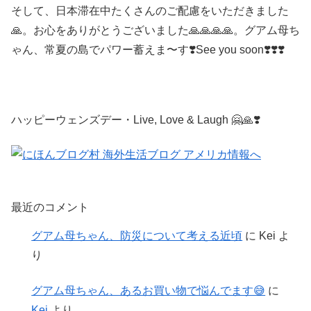
そして、日本滞在中たくさんのご配慮をいただきました
🙏。お心をありがとうございました🙏🙏🙏🙏。グアム母ち
ゃん、常夏の島でパワー蓄えま〜す❣️See you soon❣️❣️❣️
ハッピーウェンズデー・Live, Love & Laugh 🤗🙏❣️
最近のコメント
グアム母ちゃん、防災について考える近頃
に
Kei
よ
り
グアム母ちゃん、あるお買い物で悩んでます😅
に
Kei
より