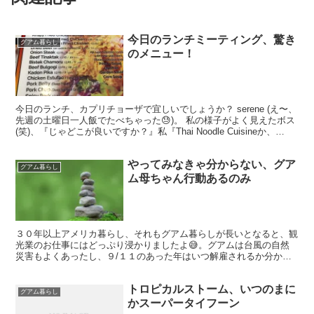
今日のランチミーティング、驚き
グアム暮らし
のメニュー！
今日のランチ、カプリチョーザで宜しいでしょうか？ serene (え〜、
先週の土曜日一人飯でたべちゃった😓)。 私の様子がよく見えたボス
(笑)、『じゃどこが良いですか？』私『Thai Noodle Cuisineか、
Cafeteria！』っ...
やってみなきゃ分からない、グア
グアム暮らし
ム母ちゃん行動あるのみ
３０年以上アメリカ暮らし、それもグアム暮らしが長いとなると、観
光業のお仕事にはどっぷり浸かりましたよ😅。グアムは台風の自然
災害もよくあったし、９/１１のあった年はいつ解雇されるか分から
ない程、観光業界が大きなダメージを受けたのは忘れてはいま...
トロピカルストーム、いつのまに
グアム暮らし
かスーパータイフーン