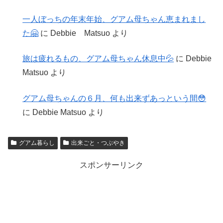
一人ぼっちの年末年始、グアム母ちゃん恵まれまし
た🤗
に
Debbie Matsuo
より
旅は疲れるもの、グアム母ちゃん休息中💦
に
Debbie
Matsuo
より
グアム母ちゃんの６月、何も出来ずあっという間😳
に
Debbie Matsuo
より
グアム暮らし
出来ごと・つぶやき
スポンサーリンク