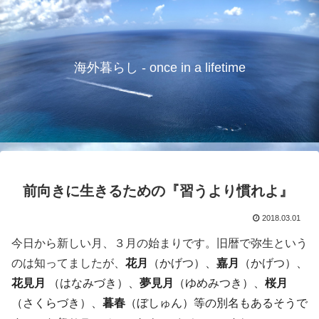
海外暮らし - once in a lifetime
前向きに生きるための『習うより慣れよ』
2018.03.01
今日から新しい月、３月の始まりです。旧暦で弥生という
のは知ってましたが、
花月
（かげつ）、
嘉月
（かげつ）、
花見月
（はなみづき）、
夢見月
（ゆめみつき）、
桜月
（さくらづき）、
暮春
（ぼしゅん）等の別名もあるそうで