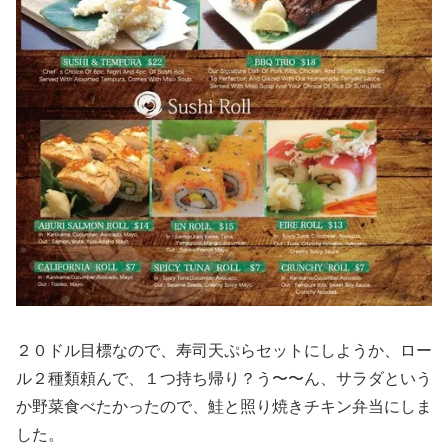
２０ドル目標なので、寿司天ぷらセットにしようか、ロー
ル２種類頼んで、１つ持ち帰り？う〜〜ん、サラダという
か野菜食べたかったので、鮭と照り焼きチキン弁当にしま
した。