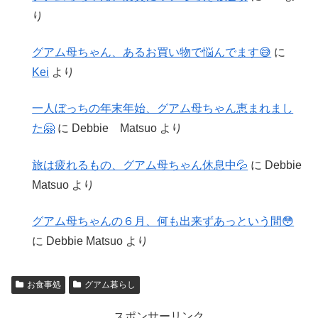
り
グアム母ちゃん、あるお買い物で悩んでます😅
に
Kei
より
一人ぼっちの年末年始、グアム母ちゃん恵まれまし
た🤗
に
Debbie Matsuo
より
旅は疲れるもの、グアム母ちゃん休息中💦
に
Debbie
Matsuo
より
グアム母ちゃんの６月、何も出来ずあっという間😳
に
Debbie Matsuo
より
お食事処
グアム暮らし
スポンサーリンク