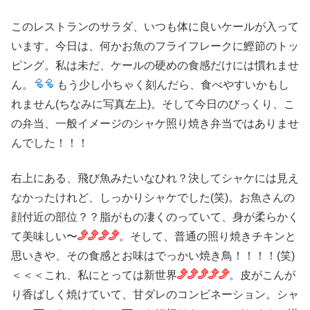
このレストランのサラダ、いつも体に良いケールが入って
います。今日は、何かお魚のフライフレークに鰹節のトッ
ピング。私は未だ、ケールの硬めの食感だけには慣れませ
ん。
もう少し小ちゃく刻んだら、食べやすいかもし
れません(ちなみに写真左上)。そして今日のびっくり、こ
の弁当、一般イメージのシャケ照り焼き弁当ではありませ
んでした！！！
右上にある、飛び魚みたいなひれ？決してシャケには見え
なかったけれど、しっかりシャケでした(笑)。お魚さんの
顔付近の部位？？脂がもの凄くのっていて、身が柔らかく
て美味しい〜
。そして、普通の照り焼きチキンと
思いきや、その食感とお味はでっかい焼き鳥！！！！(笑)
＜＜＜これ、私にとっては新世界
。皮がこんが
り香ばしく焼けていて、甘ダレのコンビネーション。シャ