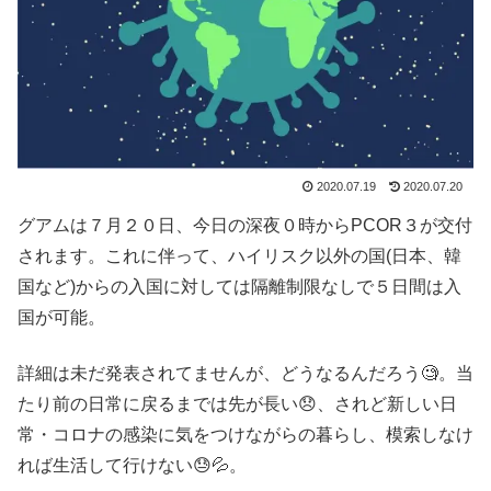
2020.07.19
2020.07.20
グアムは７月２０日、今日の深夜０時からPCOR３が交付
されます。これに伴って、ハイリスク以外の国(日本、韓
国など)からの入国に対しては隔離制限なしで５日間は入
国が可能。
詳細は未だ発表されてませんが、どうなるんだろう🧐。当
たり前の日常に戻るまでは先が長い😞、されど新しい日
常・コロナの感染に気をつけながらの暮らし、模索しなけ
れば生活して行けない😓💦。