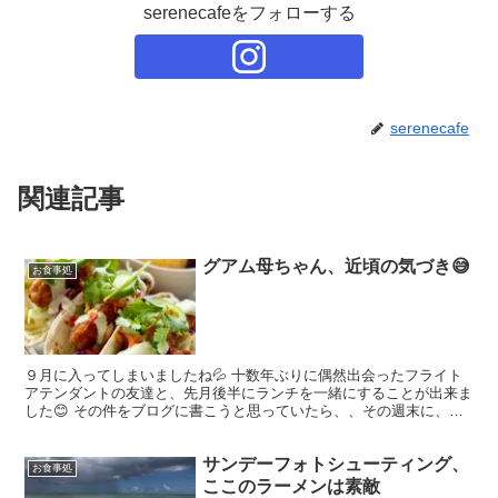
serenecafeをフォローする
serenecafe
関連記事
グアム母ちゃん、近頃の気づき😅
お食事処
９月に入ってしまいましたね💦 十数年ぶりに偶然出会ったフライト
アテンダントの友達と、先月後半にランチを一緒にすることが出来ま
した😊 その件をブログに書こうと思っていたら、、その週末に、ま
た体調を崩してしまいました😅💦 ランチの話に戻りますね...
サンデーフォトシューティング、
お食事処
ここのラーメンは素敵