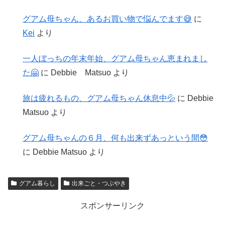
グアム母ちゃん、あるお買い物で悩んでます😅
に
Kei
より
一人ぼっちの年末年始、グアム母ちゃん恵まれまし
た🤗
に
Debbie Matsuo
より
旅は疲れるもの、グアム母ちゃん休息中💦
に
Debbie
Matsuo
より
グアム母ちゃんの６月、何も出来ずあっという間😳
に
Debbie Matsuo
より
グアム暮らし
出来ごと・つぶやき
スポンサーリンク