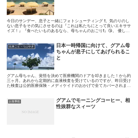
今日のサンデー、息子と一緒にフォトシューティング ❗️。気のりのし
ない息子をその気にさせるのは『これは私たちにとって良いエキササ
イズ！』『食べたいものあるなら、母ちゃんのおごり❗️』😘。 優しい
息子、NOとは言えないよね。母ちゃん、ポイント...
日本一時帰国に向けて、グアム母
出来ごと・つぶやき
ちゃんが息子にしてあげられるこ
と
グアム母ちゃん、覚悟を決めて医療機関のドアを叩きました！から約
三ヶ月。あれから定期的に血液検査を受けているのですが、昨日受け
た検査は公的医療保険・メディケイドのおかげで全てカバーされまし
た🙏。でもね、通っていたクリニックでは使えないそうです...
グアムでモーニングコーヒー、相
お食事処
性抜群なスィーツ