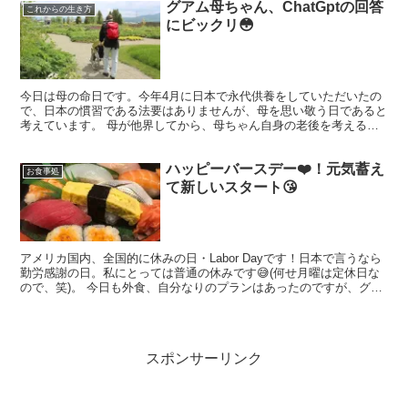
グアム母ちゃん、ChatGptの回答
これからの生き方
にビックリ😳
今日は母の命日です。今年4月に日本で永代供養をしていただいたの
で、日本の慣習である法要はありませんが、母を思い敬う日であると
考えています。 母が他界してから、母ちゃん自身の老後を考えるこ
とが多くなりました。 今のご時世人生100年と言うけれ...
ハッピーバースデー❤️！元気蓄え
お食事処
て新しいスタート😘
アメリカ国内、全国的に休みの日・Labor Dayです！日本で言うなら
勤労感謝の日。私にとっては普通の休みです😅(何せ月曜は定休日な
ので、笑)。 今日も外食、自分なりのプランはあったのですが、グア
ムのお母さん８９歳の誕生日🎂😊❤️。大事なお...
スポンサーリンク